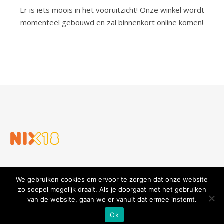
Er is iets moois in het vooruitzicht! Onze winkel wordt
momenteel gebouwd en zal binnenkort online komen!
We gebruiken cookies om ervoor te zorgen dat onze website
zo soepel mogelijk draait. Als je doorgaat met het gebruiken
van de website, gaan we er vanuit dat ermee instemt.
Slijterij en Wijnhandel Gouders
Privacy verklaring
Algemene voorwaarden
Ok