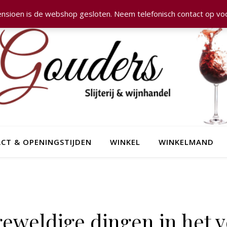
nsioen is de webshop gesloten. Neem telefonisch contact op voo
CT & OPENINGSTIJDEN
WINKEL
WINKELMAND
 geweldige dingen in het v