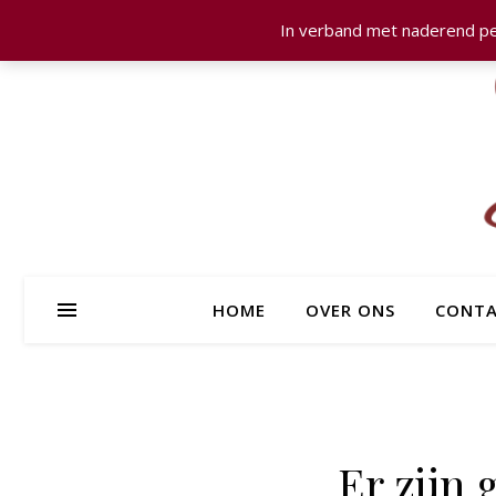
In verband met naderend pe
HOME
OVER ONS
CONTA
Er zijn