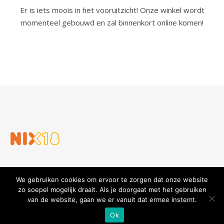
Er is iets moois in het vooruitzicht! Onze winkel wordt
momenteel gebouwd en zal binnenkort online komen!
We gebruiken cookies om ervoor te zorgen dat onze website
zo soepel mogelijk draait. Als je doorgaat met het gebruiken
van de website, gaan we er vanuit dat ermee instemt.
Slijterij en Wijnhandel Gouders
Privacy verklaring
Algemene voorwaarden
Ok