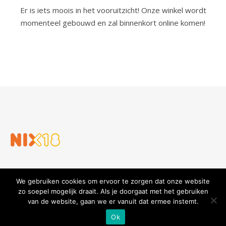
Er is iets moois in het vooruitzicht! Onze winkel wordt
momenteel gebouwd en zal binnenkort online komen!
We gebruiken cookies om ervoor te zorgen dat onze website
zo soepel mogelijk draait. Als je doorgaat met het gebruiken
van de website, gaan we er vanuit dat ermee instemt.
Slijterij en Wijnhandel Gouders
Privacy verklaring
Algemene voorwaarden
Ok