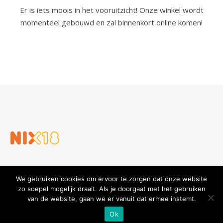
Er is iets moois in het vooruitzicht! Onze winkel wordt
momenteel gebouwd en zal binnenkort online komen!
We gebruiken cookies om ervoor te zorgen dat onze website
zo soepel mogelijk draait. Als je doorgaat met het gebruiken
van de website, gaan we er vanuit dat ermee instemt.
Slijterij en Wijnhandel Gouders
Privacy verklaring
Algemene voorwaarden
Ok