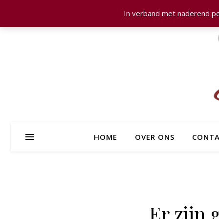
In verband met naderend pe
HOME
OVER ONS
CONTA
Er zijn