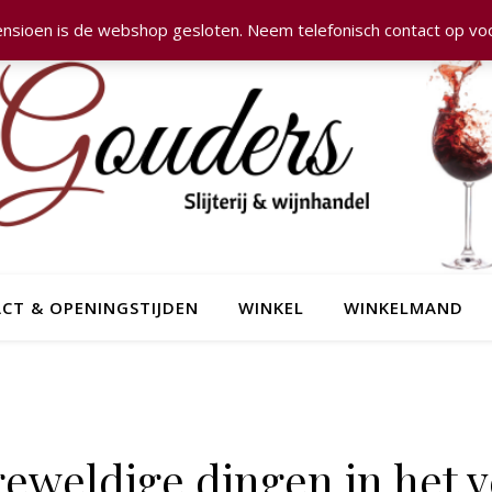
nsioen is de webshop gesloten. Neem telefonisch contact op voo
CT & OPENINGSTIJDEN
WINKEL
WINKELMAND
 geweldige dingen in het v