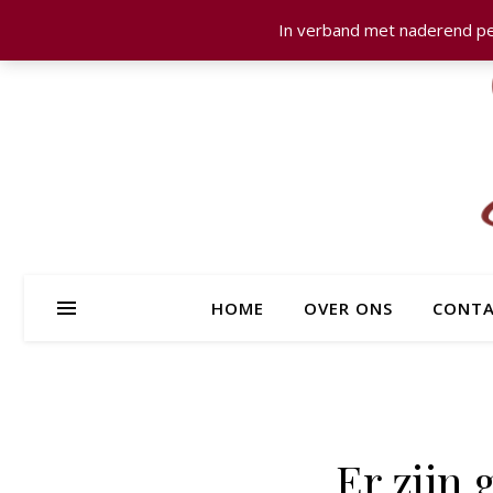
In verband met naderend pe
HOME
OVER ONS
CONTA
Er zijn