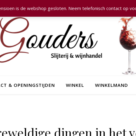
nsioen is de webshop gesloten. Neem telefonisch contact op voo
CT & OPENINGSTIJDEN
WINKEL
WINKELMAND
 geweldige dingen in het v