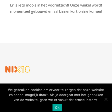
Er is iets moois in het vooruitzicht! Onze winkel wordt
momenteel gebouwd en zal binnenkort online komen!
We gebruiken cookies om ervoor te zorgen dat onze website
zo soepel mogelijk draait. Als je doorgaat met het gebruiken
van de website, gaan we er vanuit dat ermee instemt.
Slijterij en Wijnhandel Gouders
Privacy verklaring
Algemene voorwaarden
Ok