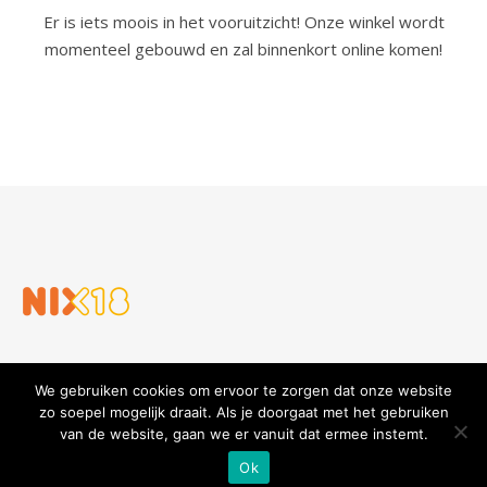
Er is iets moois in het vooruitzicht! Onze winkel wordt
momenteel gebouwd en zal binnenkort online komen!
We gebruiken cookies om ervoor te zorgen dat onze website
zo soepel mogelijk draait. Als je doorgaat met het gebruiken
van de website, gaan we er vanuit dat ermee instemt.
Slijterij en Wijnhandel Gouders
Privacy verklaring
Algemene voorwaarden
Ok