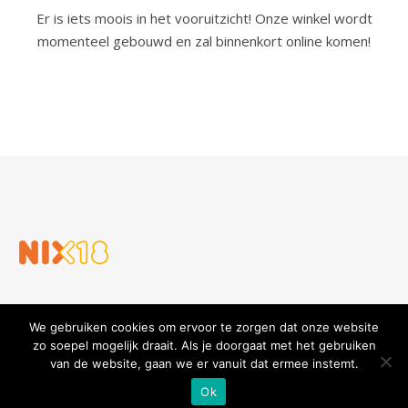
Er is iets moois in het vooruitzicht! Onze winkel wordt
momenteel gebouwd en zal binnenkort online komen!
We gebruiken cookies om ervoor te zorgen dat onze website
zo soepel mogelijk draait. Als je doorgaat met het gebruiken
van de website, gaan we er vanuit dat ermee instemt.
Slijterij en Wijnhandel Gouders
Privacy verklaring
Algemene voorwaarden
Ok